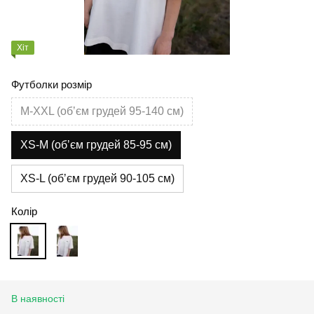
Хіт
Футболки розмір
M-XXL (обʼєм грудей 95-140 см)
XS-M (обʼєм грудей 85-95 см)
XS-L (обʼєм грудей 90-105 см)
Колір
В наявності