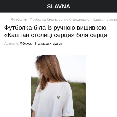
SLAVNA
Футболки
Футболка біла із ручною вишивкою «Каштан столиц
Футболка біла із ручною вишивкою
«Каштан столиці серця» біля серця
Артикул:
Фбкхсс
Написати відгук