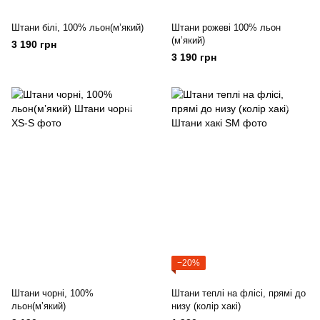
Штани білі, 100% льон(мʼякий)
Штани рожеві 100% льон
(мʼякий)
3 190 грн
3 190 грн
−20%
Штани чорні, 100%
Штани теплі на флісі, прямі до
льон(мʼякий)
низу (колір хакі)