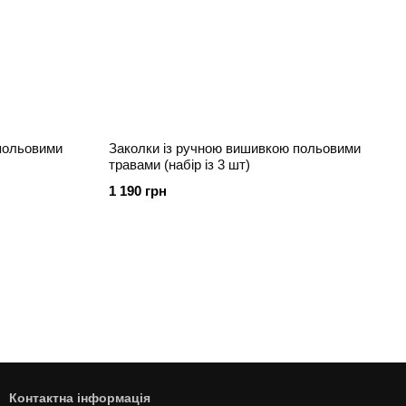
польовими
Заколки із ручною вишивкою польовими
травами (набір із 3 шт)
1 190 грн
Контактна інформація