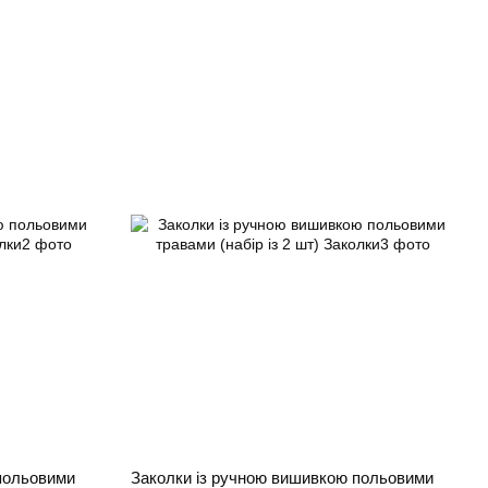
польовими
Заколки із ручною вишивкою польовими