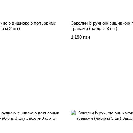
ручною вишивкою польовими
Заколки із ручною вишивкою 
р із 2 шт)
травами (набір із 3 шт)
1 190 грн