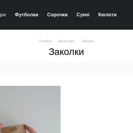
ари
Футболки
Сорочки
Сукні
Кюлоти
Головна
Аксесуари
Заколки
Заколки