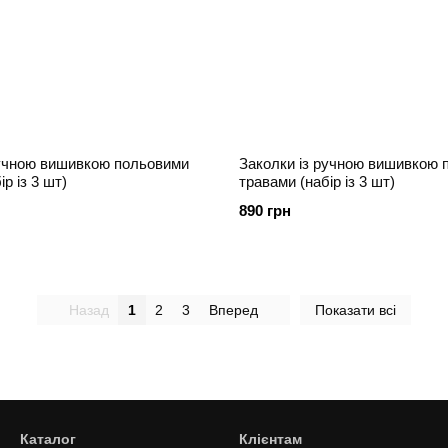
ручною вишивкою польовими
Заколки із ручною вишивкою 
р із 3 шт)
травами (набір із 3 шт)
890 грн
Назад
1
2
3
Вперед
Показати всі
Каталог
Клієнтам