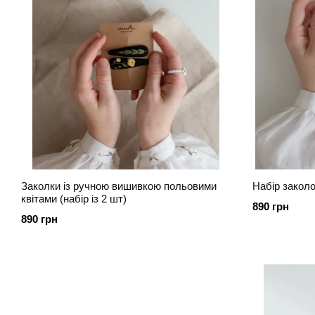
Заколки із ручною вишивкою польовими
Набір закол
квітами (набір із 2 шт)
890 грн
890 грн