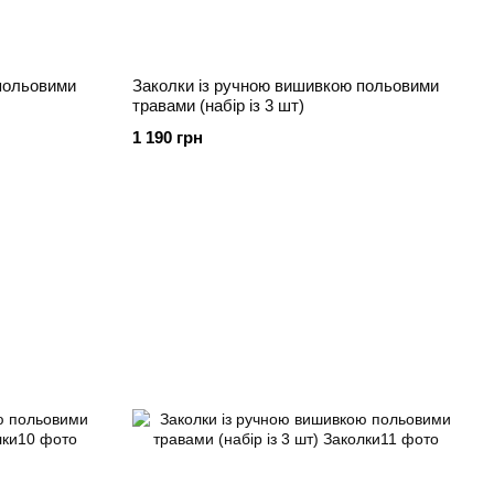
польовими
Заколки із ручною вишивкою польовими
травами (набір із 3 шт)
1 190 грн