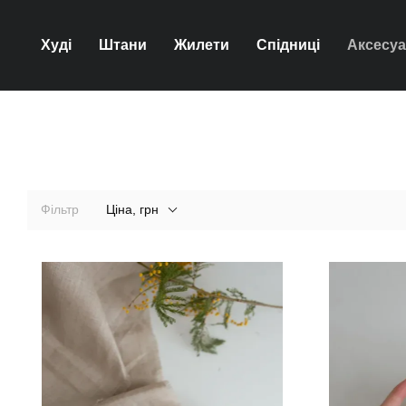
Перейти до основного контенту
Худі
Штани
Жилети
Спідниці
Аксесу
Фільтр
Ціна, грн