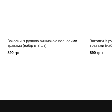
Заколки із ручною вишивкою польовими
Заколки із 
травами (набір із 3 шт)
травами (набі
890 грн
890 грн