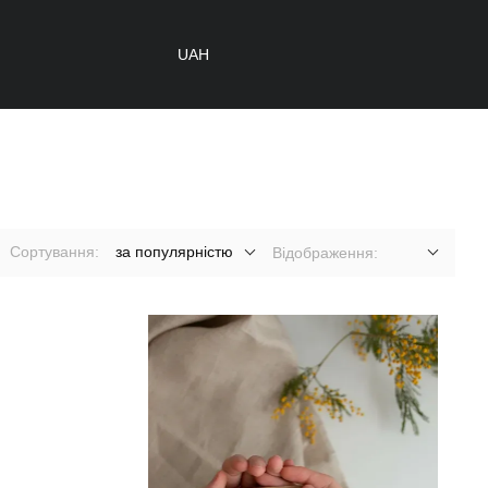
UAH
Сортування:
за популярністю
Відображення: