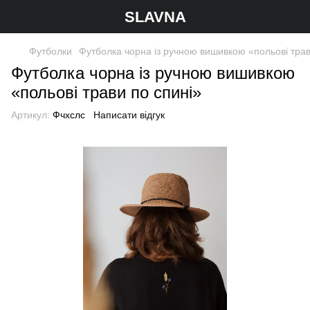
SLAVNA
Футболки
Футболка чорна із ручною вишивкою «польові трав
Футболка чорна із ручною вишивкою
«польові трави по спині»
Артикул:
Фчхслс
Написати відгук