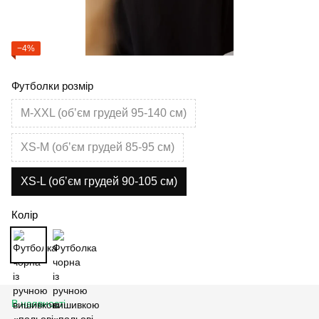
−4%
Футболки розмір
M-XXL (обʼєм грудей 95-140 см)
XS-M (обʼєм грудей 85-95 см)
XS-L (обʼєм грудей 90-105 см)
Колір
В наявності