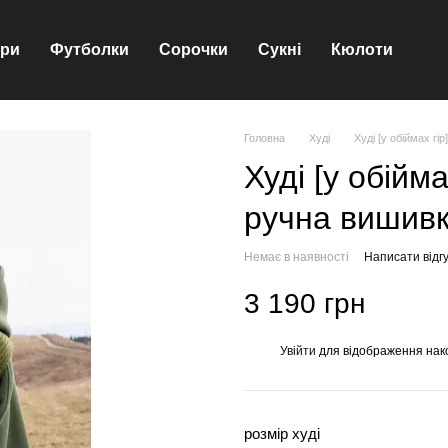
ари
Футболки
Сорочки
Сукні
Кюлоти
Головна
Худі
Худі [у обіймах гір
Худі [у обіймах
ручна вишив
Немає в наявності
Написати відгу
3 190 грн
Увійти
для відображення нак
%
розмір худі