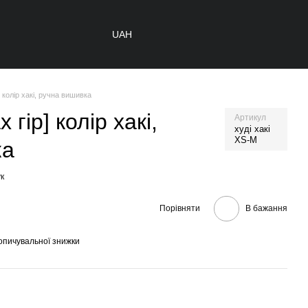
UAH
] колір хакі, ручна вишивка
 гір] колір хакі,
Артикул
худі хакі
XS-M
ка
к
Порівняти
В бажання
опичувальної знижки