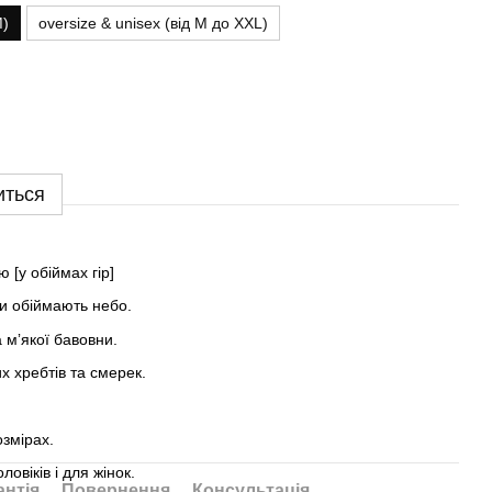
M)
oversize & unisex (від M до XXL)
иться
 [у обіймах гір]
ри обіймають небо.
 мʼякої бавовни.
х хребтів та смерек.
озмірах.
ловіків і для жінок.
антія
Повернення
Консультація