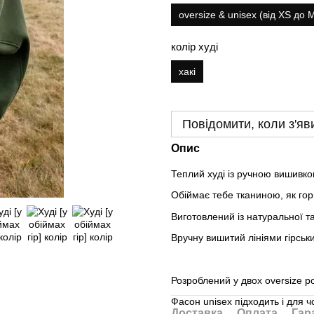
oversize & unisex (від XS до 
колір худі
хакі
Повідомити, коли з'яв
Опис
Теплий худі із ручною вишивкою
Обіймає тебе тканиною, як го
Виготовлений із натуральної та
Вручну вишитий лініями гірськи
Розроблений у двох oversize р
Фасон unisex підходить і для чо
Доставка
Оплата
Гар