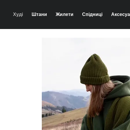
Перейти до основного контенту
Худі
Штани
Жилети
Спідниці
Аксесу