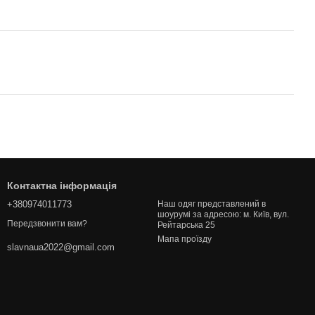
Контактна інформація
+380974011773
Наш одяг представлений в
шоурумі за адресою: м. Київ, вул.
Передзвонити вам?
Рейтарська 25
Мапа проїзду
slavnaua2022@gmail.com