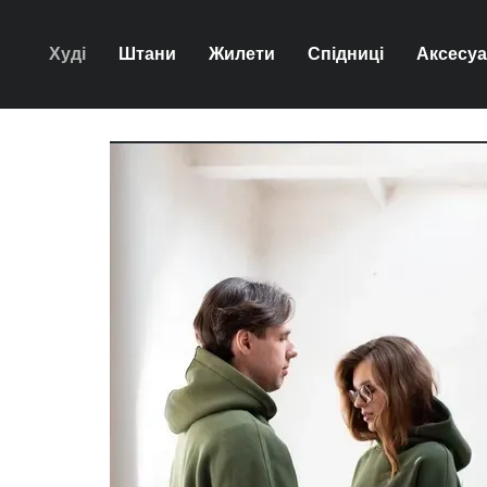
Перейти до основного контенту
Худі
Штани
Жилети
Спідниці
Аксесу