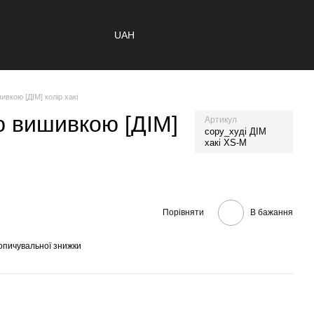
UAH
ивкою [ДІМ] колір хакі
ою вишивкою [ДІМ]
Артикул
copy_худі ДІМ
хакі XS-M
Порівняти
В бажання
опичувальної знижки