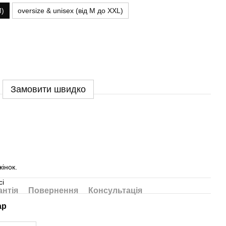
M)
oversize & unisex (від M до XXL)
Замовити швидко
жінок.
сі
антія
Повернення
Консультація
ар