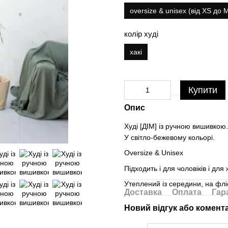
oversize & unisex (від XS до 
колір худі
хакі
Купити
Опис
Худі [ДІМ] із ручною вишивкою.
У світло-бежевому кольорі.
Oversize & Unisex
Підходить і для чоловіків і для 
Утеплений із середини, на флі
Доставка
Оплата
Гар
Новий відгук або комент