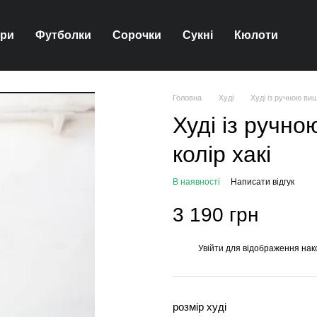
ари
Футболки
Сорочки
Сукні
Кюлоти
Головна
Худі
Худі із ручною виш
Худі із ручн
колір хакі
В наявності
Написати відгук
3 190 грн
Увійти
для відображення нак
%
розмір худі