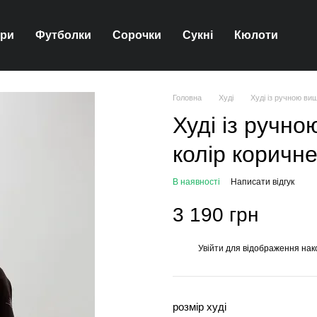
ари
Футболки
Сорочки
Сукні
Кюлоти
Головна
Худі
Худі із ручною ви
Худі із ручн
колір коричн
В наявності
Написати відгук
3 190 грн
Увійти
для відображення нак
%
розмір худі