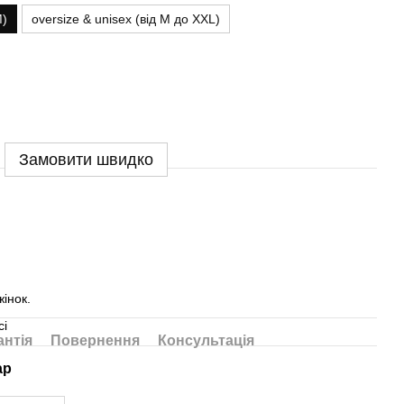
M)
oversize & unisex (від M до XXL)
Замовити швидко
жінок.
сі
антія
Повернення
Консультація
ар