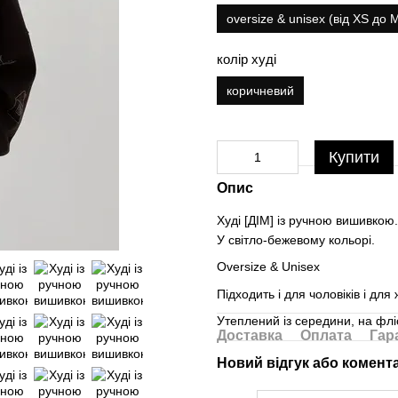
oversize & unisex (від XS до 
колір худі
коричневий
Купити
Опис
Худі [ДІМ] із ручною вишивкою.
У світло-бежевому кольорі.
Oversize & Unisex
Підходить і для чоловіків і для 
Утеплений із середини, на флі
Доставка
Оплата
Гар
Новий відгук або комент