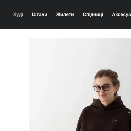
Перейти до основного контенту
Худі
Штани
Жилети
Спідниці
Аксесу