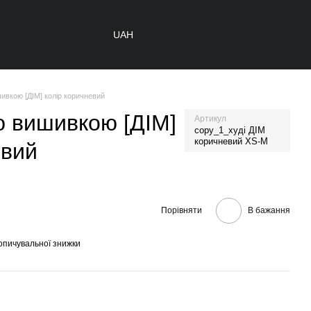
UAH
шивкою [ДІМ] колір коричневий
ою вишивкою [ДІМ]
Артикул
copy_1_худі ДІМ
коричневий XS-M
евий
Порівняти
В бажання
опичувальної знижки