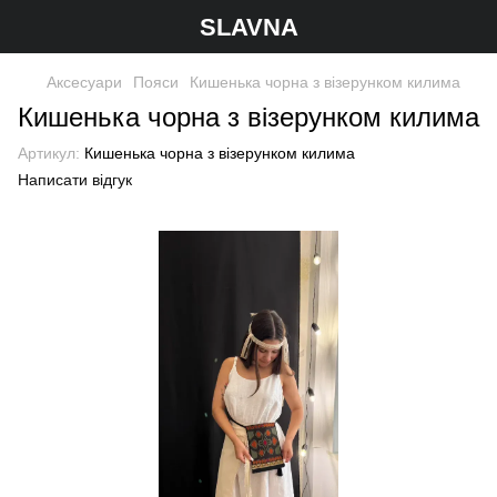
SLAVNA
Аксесуари
Пояси
Кишенька чорна з візерунком килима
Кишенька чорна з візерунком килима
Артикул:
Кишенька чорна з візерунком килима
Написати відгук