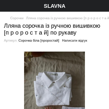
SLAVNA
Сорочки
Лляна сорочка із ручною вишивкою [п р о р о с т а й
Лляна сорочка із ручною вишивкою
[п р о р о с т а й] по рукаву
Артикул:
Сорочка біла [проростай]
Написати відгук