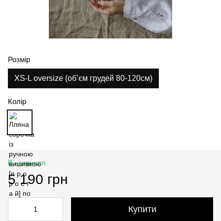
Розмір
XS-L oversize (обʼєм грудей 80-120см)
Колір
В наявності
5 190 грн
Купити