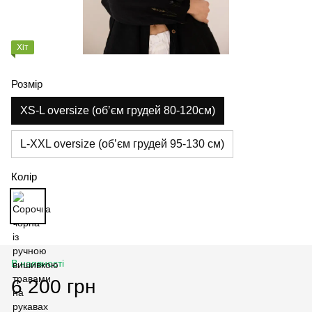
Хіт
Розмір
XS-L oversize (обʼєм грудей 80-120см)
L-XXL oversize (обʼєм грудей 95-130 см)
Колір
В наявності
6 200 грн