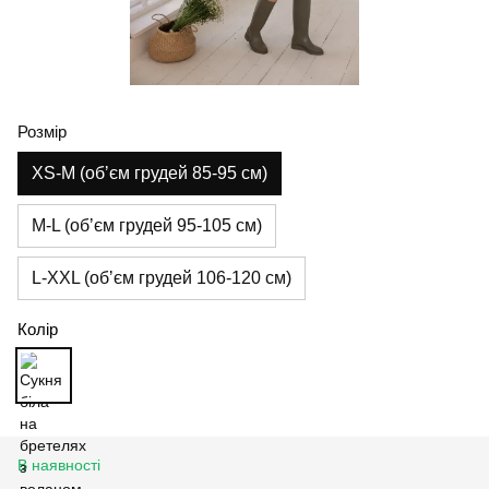
Розмір
XS-M (обʼєм грудей 85-95 см)
M-L (обʼєм грудей 95-105 см)
L-XXL (обʼєм грудей 106-120 см)
Колір
В наявності